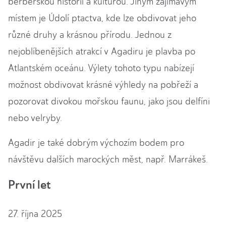
berberskou historií a kulturou. Jiným zajímavým
místem je Údolí ptactva, kde lze obdivovat jeho
různé druhy a krásnou přírodu. Jednou z
nejoblíbenějších atrakcí v Agadiru je plavba po
Atlantském oceánu. Výlety tohoto typu nabízejí
možnost obdivovat krásné výhledy na pobřeží a
pozorovat divokou mořskou faunu, jako jsou delfíni
nebo velryby.
Agadir je také dobrým výchozím bodem pro
návštěvu dalších marockých měst, např. Marrákeš.
První let
27. října 2025