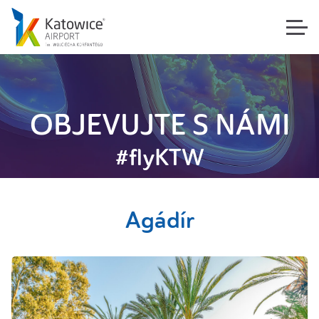
OBJEVUJTE S NÁMI
#flyKTW
Agádír