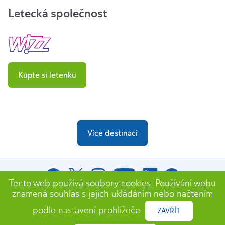
Letecká společnost
Kupte si letenku
Více destinací
Tento web používá soubory cookies. Používání webu
znamená souhlas s jejich ukládáním nebo načtením
podle nastavení prohlížeče
ZAVŘÍT
© Katowice Airport 2024